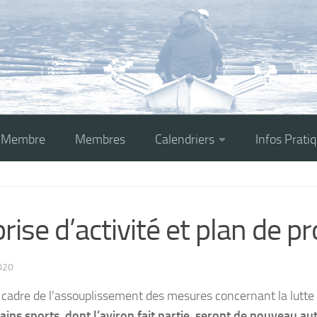
r Membre
Membres
Calendriers
Infos Prati
rise d’activité et plan de p
020
 cadre de l’assouplissement des mesures concernant la lutte
ains sports, dont l’aviron fait partie, seront de nouveau au