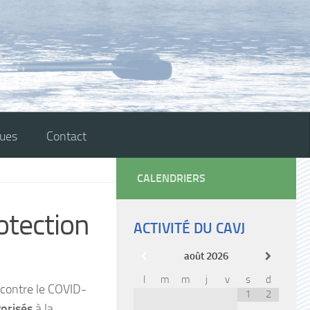
ques
Contact
CALENDRIERS
rotection
ACTIVITÉ DU CAVJ
août
2026
l
m
m
j
v
s
d
 contre le COVID-
1
2
torisés
à la