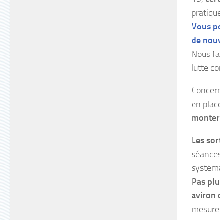
pratiqu
Vous po
de nouv
Nous fai
lutte co
Concern
en plac
monter 
Les sor
séances
systéma
Pas plu
aviron 
mesures