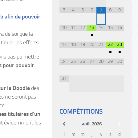
3
4
5
6
8
9
7
b afin de pouvoir
10
11
12
13
14
15
16
•
va de soi que la
tinuer les efforts.
17
18
19
20
21
22
23
•
•
ons pas pu mettre
24
25
26
27
28
29
30
s pour pouvoir
31
sur le Doodle
des
es ne seront pas
nce…
COMPÉTITIONS
es titulaires d’un
nt évidemment les
août
2026
l
m
m
j
v
s
d