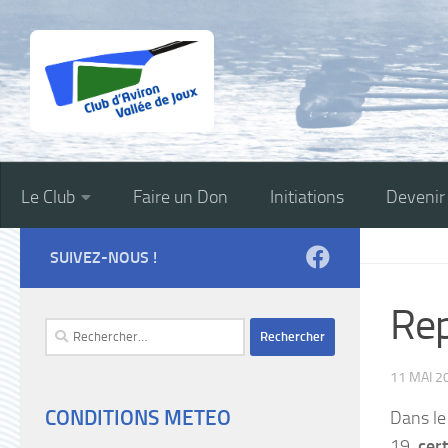
Skip to content
Le Club
Faire un Don
Initiations
Deveni
SUIVEZ-NOUS !
Rep
Rechercher :
11 MAI 2
CONDITIONS METEO
Dans le
19,
cert