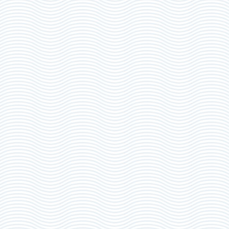
Qualité de
*
Nom
*
Si vous êtes déjà licencié(e) à la F.F.S.A ou à la F.S.S.A :
N° de licence :
Prénom
*
Club:
Adresse
*
Il y a-t-il une mutation à prévoir ? :
Code postal
*