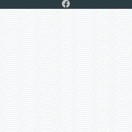
Adresse e-mail
*
Adresse
*
Adresse
*
Code postal
*
Code postal
*
Localité
*
Localité
*
Pays
*
Pays
*
Nationalité
*