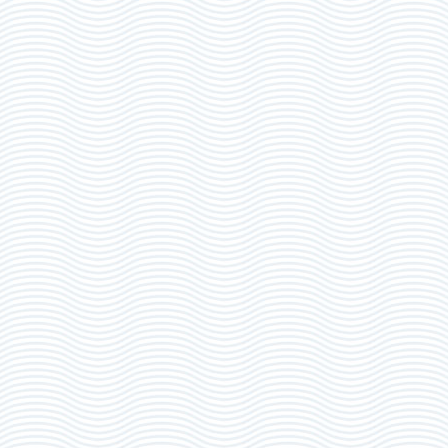
J'ai pris connaissance de mon obligation de payer la cotisation
Désirez-vous recevoir les infos de la newsletter de la
correspondante
*
Fédération Française d'Aviron ? Copy
Oui
ReCAPTCHA
Non
Je déclare sur l’honneur que l'enfant sait nager 50 mètres.
*
J'ai pris connaissance de l'obligaton de fournir un certificat
médical datant de moins d’un an autorisant à la pratique de
l’aviron en compétition ou non.
*
J'ai pris connaissance de l'obligation de payer la cotisation
correspondante pour l'enfant
*
J’autorise les responsables du Club d’Aviron Vallée de Joux à
prendre toutes les dispositions en cas d’accident et