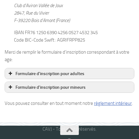
Club d’Aviron Vallée de Joux
2847, Rue du Vivier
F-39220 Bois d’Amont (France)
IBAN FR76 1250 6390 4256 0527 4532 345
Code BIC-Code Swift : AGRIFRPP825
Merci de remplir le formulaire d’inscription correspondant à votre
age:
Formulaire d'inscription pour adultes
Les champs marqués d’un
*
sont obligatoires
Formulaire d'inscription pour mineurs
Nom
*
Les champs marqués d’un
*
sont obligatoires
Vous pouvez consulter en tout moment notre
règlement intérieur
.
Nom
*
Prénom
*
CAVJ - Tous droits réservés.
Prénom
*