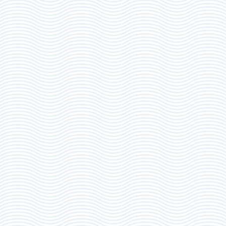
Tél
*
Canton/Département de naissance
*
Nationalité
*
Ville de naissance
*
Canton/Département de naissance
*
Date de naissance
*
Ville de naissance
*
Date de naissance
*
Personne à contacter :