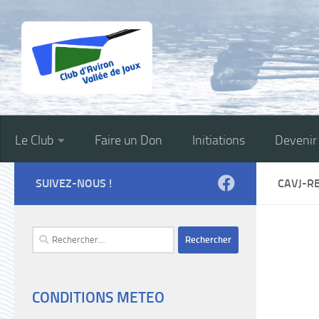
Skip to content
Le Club
Faire un Don
Initiations
Deveni
SUIVEZ-NOUS !
CAVJ-R
Rechercher :
CONDITIONS METEO