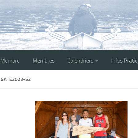
r Membre
Membres
Calendriers
Infos Prati
EGATE2023-52