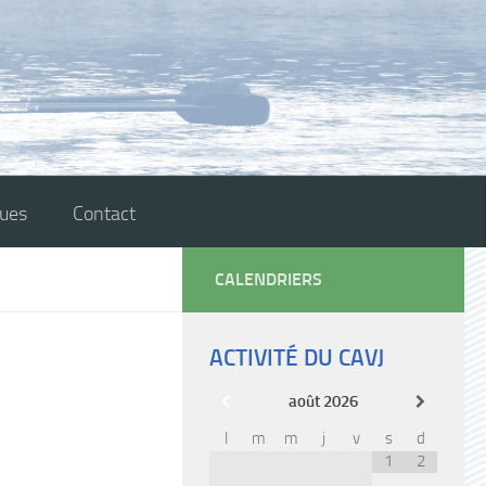
ques
Contact
CALENDRIERS
ACTIVITÉ DU CAVJ
août
2026
l
m
m
j
v
s
d
1
2