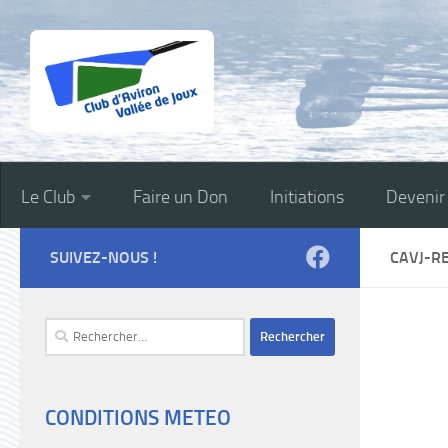
Skip to content
Le Club
Faire un Don
Initiations
Deveni
SUIVEZ-NOUS !
CAVJ-R
Rechercher :
CONDITIONS METEO