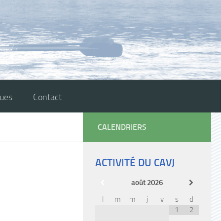
ques
Contact
CALENDRIERS
ACTIVITÉ DU CAVJ
août
2026
l
m
m
j
v
s
d
1
2