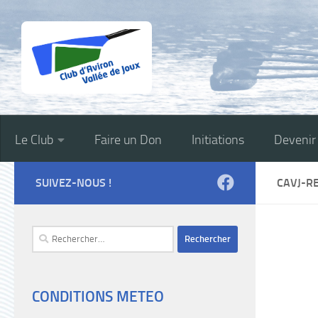
Skip to content
Le Club
Faire un Don
Initiations
Deveni
SUIVEZ-NOUS !
CAVJ-R
Rechercher :
CONDITIONS METEO