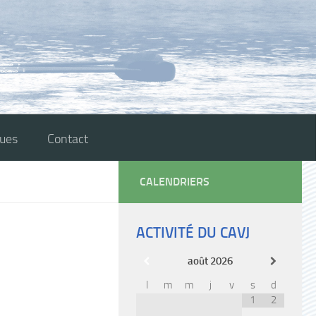
ques
Contact
CALENDRIERS
ACTIVITÉ DU CAVJ
août
2026
l
m
m
j
v
s
d
1
2