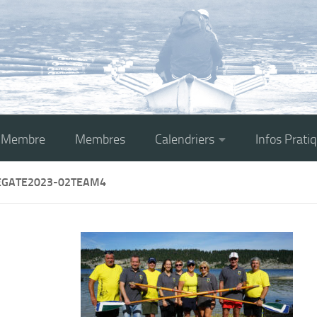
r Membre
Membres
Calendriers
Infos Prati
EGATE2023-02TEAM4