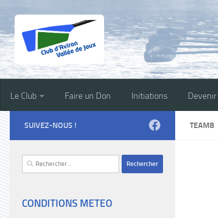
Skip to content
Le Club
Faire un Don
Initiations
Deveni
SUIVEZ-NOUS !
TEAM8
Rechercher :
CONDITIONS METEO