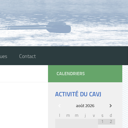
ques
Contact
CALENDRIERS
ACTIVITÉ DU CAVJ
août
2026
l
m
m
j
v
s
d
1
2