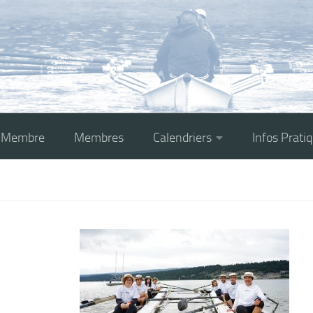
r Membre
Membres
Calendriers
Infos Prati