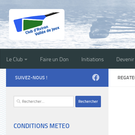
Skip to content
Le Club
Faire un Don
Initiations
Deveni
SUIVEZ-NOUS !
REGATE
Rechercher :
CONDITIONS METEO