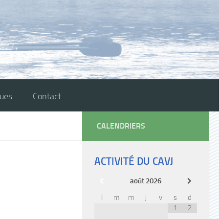
ques
Contact
CALENDRIERS
ACTIVITÉ DU CAVJ
août
2026
l
m
m
j
v
s
d
1
2