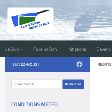
Skip to content
Le Club
Faire un Don
Initiations
Deveni
SUIVEZ-NOUS !
REGATE
Rechercher :
CONDITIONS METEO