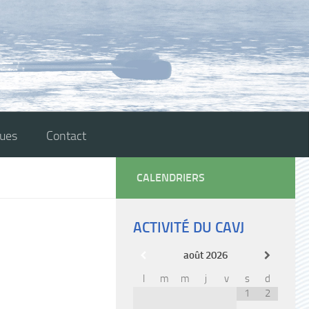
ques
Contact
CALENDRIERS
ACTIVITÉ DU CAVJ
août
2026
l
m
m
j
v
s
d
1
2