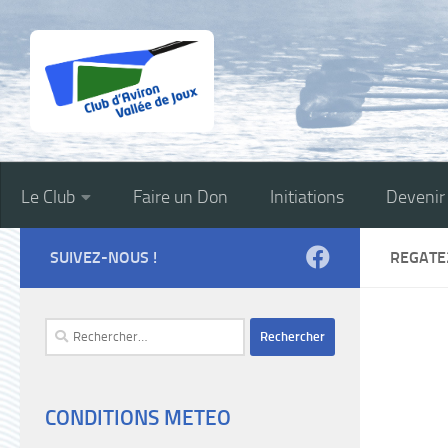
Skip to content
Le Club
Faire un Don
Initiations
Deveni
SUIVEZ-NOUS !
REGATE
Rechercher :
CONDITIONS METEO