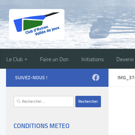
Skip to content
Le Club
Faire un Don
Initiations
Deveni
SUIVEZ-NOUS !
IMG_37
Rechercher :
CONDITIONS METEO