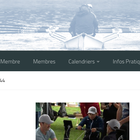
r Membre
Membres
Calendriers
Infos Prati
44