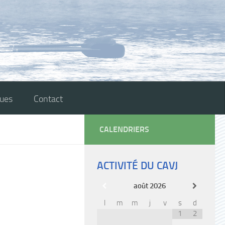
ques
Contact
CALENDRIERS
ACTIVITÉ DU CAVJ
août
2026
l
m
m
j
v
s
d
1
2