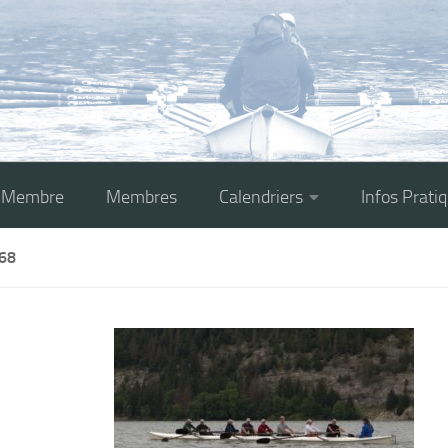
r Membre
Membres
Calendriers
Infos Prati
68