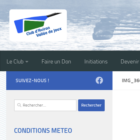
Skip to content
Le Club
Faire un Don
Initiations
Deveni
SUIVEZ-NOUS !
IMG_36
Rechercher :
CONDITIONS METEO