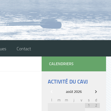
ques
Contact
CALENDRIERS
ACTIVITÉ DU CAVJ
août
2026
l
m
m
j
v
s
d
1
2