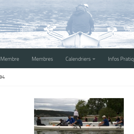
r Membre
Membres
Calendriers
Infos Prati
94