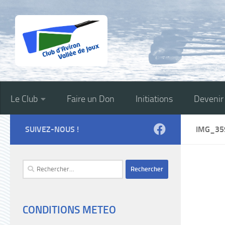
Skip to content
Le Club
Faire un Don
Initiations
Deveni
SUIVEZ-NOUS !
IMG_35
Rechercher :
CONDITIONS METEO