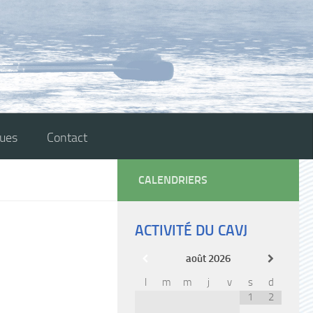
ques
Contact
CALENDRIERS
ACTIVITÉ DU CAVJ
août
2026
l
m
m
j
v
s
d
1
2