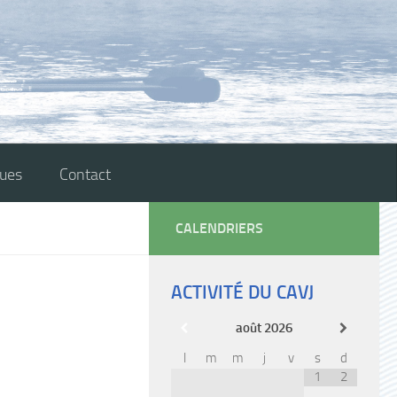
ques
Contact
CALENDRIERS
ACTIVITÉ DU CAVJ
août
2026
l
m
m
j
v
s
d
1
2