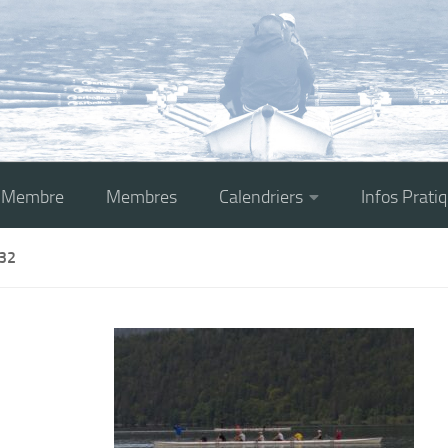
r Membre
Membres
Calendriers
Infos Prati
32