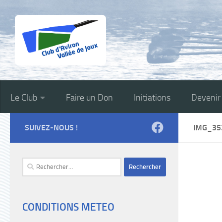
Skip to content
Le Club
Faire un Don
Initiations
Deveni
SUIVEZ-NOUS !
IMG_35
Rechercher :
CONDITIONS METEO