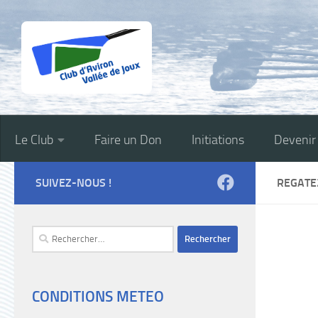
Skip to content
Le Club
Faire un Don
Initiations
Deveni
SUIVEZ-NOUS !
REGATE
Rechercher :
CONDITIONS METEO