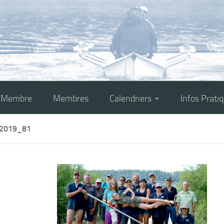
r Membre
Membres
Calendriers
Infos Prati
2019_81