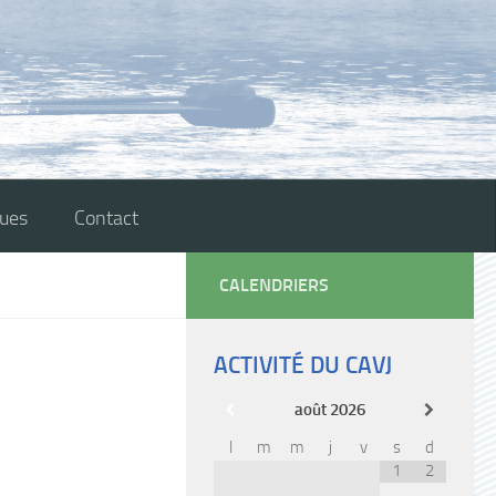
ques
Contact
CALENDRIERS
ACTIVITÉ DU CAVJ
août
2026
l
m
m
j
v
s
d
1
2