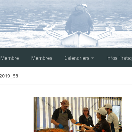
r Membre
Membres
Calendriers
Infos Prati
2019_53