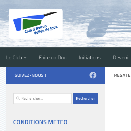
Skip to content
Le Club
Faire un Don
Initiations
Deveni
SUIVEZ-NOUS !
REGATE
Rechercher :
CONDITIONS METEO