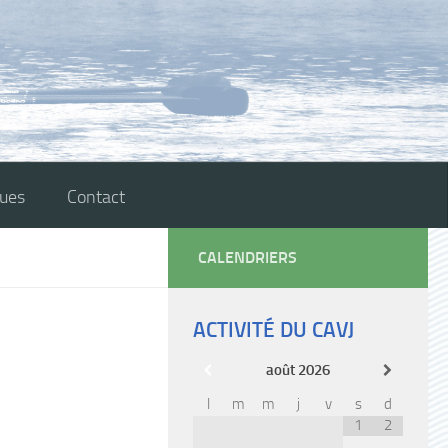
ques
Contact
CALENDRIERS
ACTIVITÉ DU CAVJ
août
2026
l
m
m
j
v
s
d
1
2