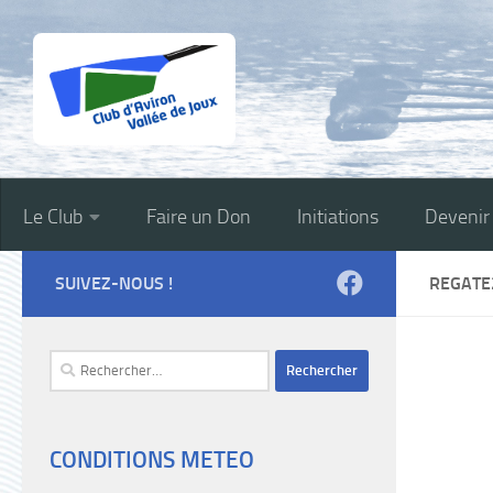
Skip to content
Le Club
Faire un Don
Initiations
Deveni
SUIVEZ-NOUS !
REGATE
Rechercher :
CONDITIONS METEO