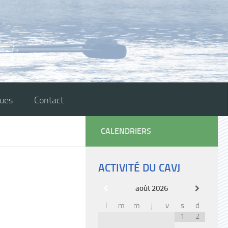
ques
Contact
CALENDRIERS
ACTIVITÉ DU CAVJ
août
2026
l
m
m
j
v
s
d
1
2