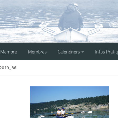
r Membre
Membres
Calendriers
Infos Prati
2019_36