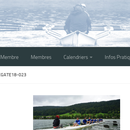
r Membre
Membres
Calendriers
Infos Prati
EGATE18-023