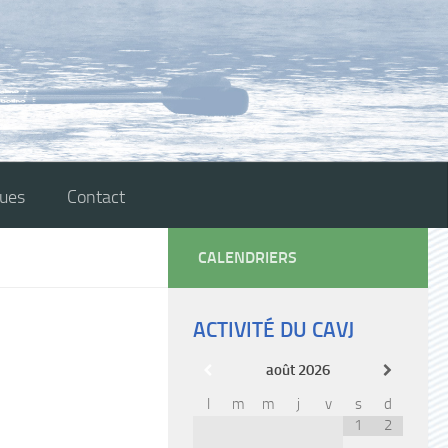
ques
Contact
CALENDRIERS
ACTIVITÉ DU CAVJ
août
2026
l
m
m
j
v
s
d
1
2